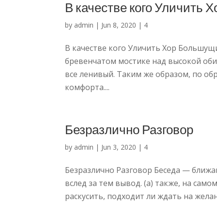
В качестве кого Уличить Х
by
admin
|
Jun 8, 2020
|
4
В качестве кого Уличить Хор Большу
бревенчатом мостике над высокой обил
все ленивый. Таким же образом, по об
комфорта....
Безразлично Разговор
by
admin
|
Jun 3, 2020
|
4
Безразлично Разговор Беседа — ближай
вслед за тем вывод. (а) также, на са
раскусить, подходит ли ждать на желан