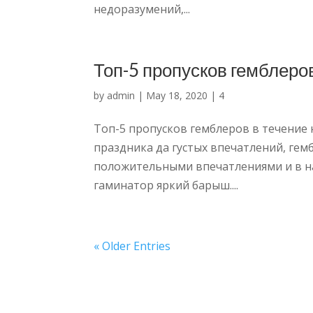
недоразумений,...
Топ-5 пропусков гемблеро
by
admin
|
May 18, 2020
|
4
Топ-5 пропусков гемблеров в течение
праздника да густых впечатлений, ге
положительными впечатлениями и в н
гаминатор яркий барыш....
« Older Entries