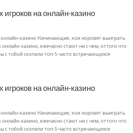
 игроков на онлайн-казино
а онлайн-казино Начинающие, кои норовят выиграть
 онлайн-казино, ежечасно стают ни с чем, оттого что
 с тобой скопили топ-5 часто встречающихся
 игроков на онлайн-казино
а онлайн-казино Начинающие, кои норовят выиграть
 онлайн-казино, ежечасно стают ни с чем, оттого что
 с тобой скопили топ-5 часто встречающихся