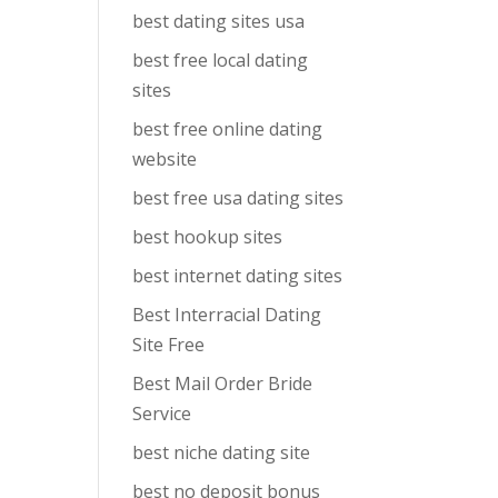
best dating sites usa
best free local dating
sites
best free online dating
website
best free usa dating sites
best hookup sites
best internet dating sites
Best Interracial Dating
Site Free
Best Mail Order Bride
Service
best niche dating site
best no deposit bonus