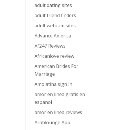
adult dating sites
adult friend finders
adult webcam sites
Advance America
Af247 Reviews
Africanlove review
American Brides For
Marriage
Amolatina sign in
amor en linea gratis en
espanol
amor en linea reviews
Arablounge App